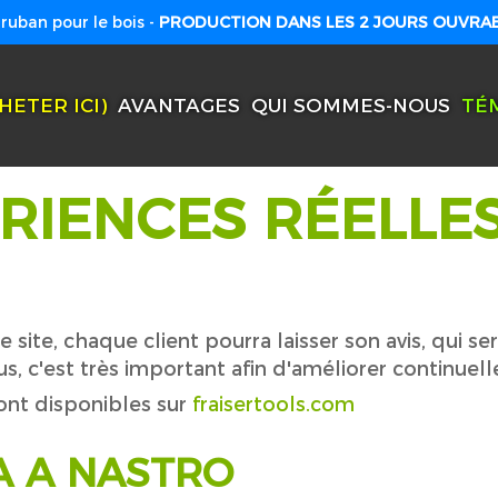
ruban pour le bois -
PRODUCTION DANS LES 2 JOURS OUVRABL
HETER ICI)
AVANTAGES
QUI SOMMES-NOUS
TÉ
ÉRIENCES RÉELLE
ite, chaque client pourra laisser son avis, qui ser
, c'est très important afin d'améliorer continuell
sont disponibles sur
fraisertools.com
A A NASTRO