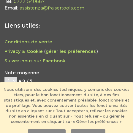
Tel:
0722 540667
Email:
assistenza@fraisertools.com
Liens utiles:
Conditions de vente
Privacy & Cookie
(
gérer les préférences
)
Suivez-nous sur Facebook
Note moyenne
4,9 / 5
797 avis au total
Nous utilisons des cookies techniques, y compris des cookies
tiers, pour le bon fonctionnement du site, à des fins
PRODOTTO A DIR POCO
statistiques et, avec consentement préalable, fonctionnels et
OTTIMO!!
de profilage. Vous pouvez activer toutes les fonctionnalités
du site en cliquant sur « Tout accepter », refuser les cookies
"Prodotto d ottima fattura e consegna
non essentiels en cliquant sur « Tout refuser » ou gérer le
consentement en cliquant sur « Gérer les préférences ».
davvero veloce!!!"