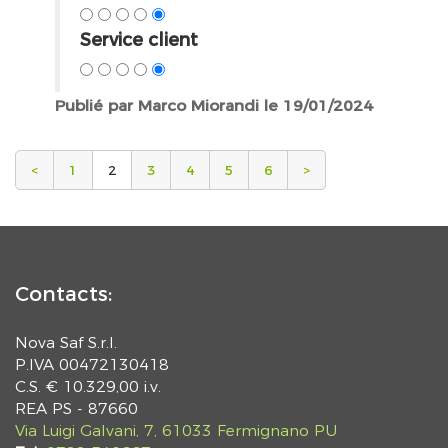
Service client
Publié par Marco Miorandi le 19/01/2024
<
1
2
3
4
5
6
>
Contacts:
Nova Saf S.r.l.
P.IVA 00472130418
C.S. € 10.329,00 i.v.
REA PS - 87660
Via Luigi Galvani, 7, 61033 Fermignano PU