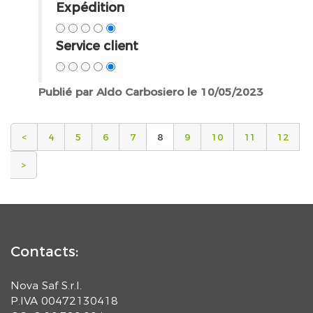
Expédition
Service client
Publié par Aldo Carbosiero le 10/05/2023
<
4
5
6
7
8
9
10
11
12
>
Contacts:
Nova Saf S.r.l.
P.IVA 00472130418