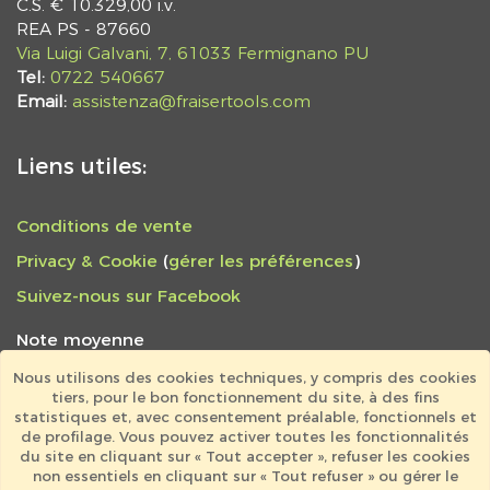
C.S. € 10.329,00 i.v.
REA PS - 87660
Via Luigi Galvani, 7, 61033 Fermignano PU
Tel:
0722 540667
Email:
assistenza@fraisertools.com
Liens utiles:
Conditions de vente
Privacy & Cookie
(
gérer les préférences
)
Suivez-nous sur Facebook
Note moyenne
4,9 / 5
Nous utilisons des cookies techniques, y compris des cookies
tiers, pour le bon fonctionnement du site, à des fins
797 avis au total
statistiques et, avec consentement préalable, fonctionnels et
NASTRO SEGA
de profilage. Vous pouvez activer toutes les fonctionnalités
du site en cliquant sur « Tout accepter », refuser les cookies
"Ottimo prodotto e ditta seria e cortese
non essentiels en cliquant sur « Tout refuser » ou gérer le