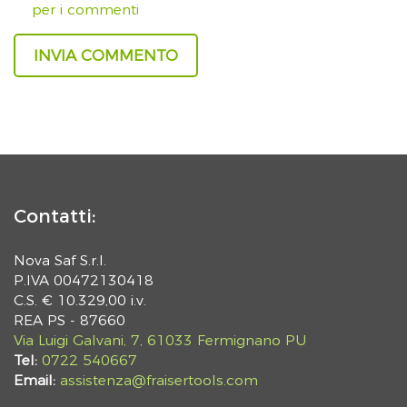
per i commenti
Contatti:
Nova Saf S.r.l.
P.IVA 00472130418
C.S. € 10.329,00 i.v.
REA PS - 87660
Via Luigi Galvani, 7, 61033 Fermignano PU
Tel:
0722 540667
Email:
assistenza@fraisertools.com