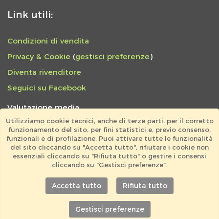
Link utili:
Condizioni di vendita
Privacy & Cookie
(
gestisci preferenze
)
Diventa rivenditore
Seguici su Facebook
Valutazione media
4,9 / 5
Utilizziamo cookie tecnici, anche di terze parti, per il corretto
funzionamento del sito, per fini statistici e, previo consenso,
797 feedback totali
funzionali e di profilazione. Puoi attivare tutte le funzionalità
del sito cliccando su "Accetta tutto", rifiutare i cookie non
LAMA CIRCOLARE
essenziali cliccando su "Rifiuta tutto" o gestire i consensi
cliccando su "Gestisci preferenze".
"Eccellente prodotto e servio"
Accetta tutto
Rifiuta tutto
LEGGI ALTRI FEEDBACK
Gestisci preferenze