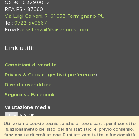
C.S. € 10.329,00 i.v.
REA PS - 87660
Via Luigi Galvani, 7, 61033 Fermignano PU
Tel:
0722 540667
Email:
assistenza@fraisertools.com
Link utili:
Condizioni di vendita
Privacy & Cookie
(
gestisci preferenze
)
Diventa rivenditore
Seguici su Facebook
Valutazione media
4,9 / 5
Utilizziamo cookie tecnici, anche di terze parti, per il corretto
797 feedback totali
funzionamento del sito, per fini statistici e, previo consenso,
EFFICIENZA CORDIALITÀ
funzionali e di profilazione. Puoi attivare tutte le funzionalità