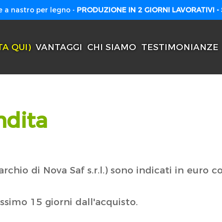
 a nastro per legno -
PRODUZIONE IN 2 GIORNI LAVORATIVI -
TA QUI)
VANTAGGI
CHI SIAMO
TESTIMONIANZE
ndita
chio di Nova Saf s.r.l.) sono indicati in euro c
ssimo 15 giorni dall'acquisto.