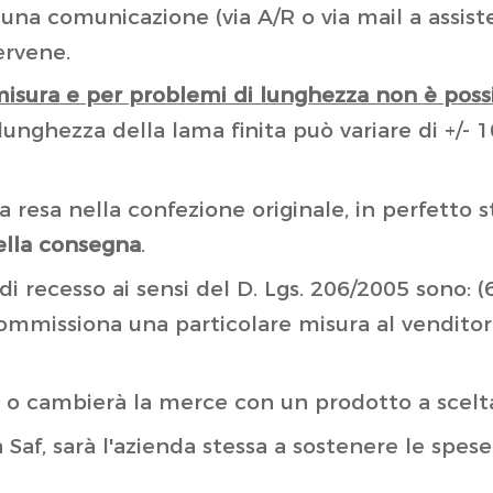
 una comunicazione (via A/R o via mail a ass
ervene.
misura e per problemi di lunghezza non è poss
lunghezza della lama finita può variare di +/-
resa nella confezione originale, in perfetto 
ella consegna
.
to di recesso ai sensi del D. Lgs. 206/2005 sono:
 commissiona una particolare misura al vendito
o o cambierà la merce con un prodotto a scelta
a Saf, sarà l'azienda stessa a sostenere le spes