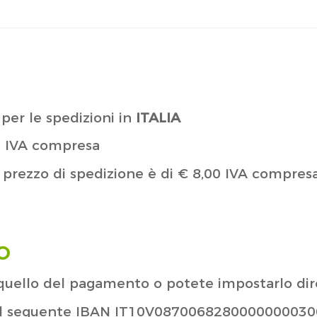
per le spedizioni in
ITALIA
00 IVA compresa
il prezzo di spedizione è di € 8,00 IVA compre
O
 è quello del pagamento o potete impostarlo d
 al seguente IBAN IT10V087006828000000003007