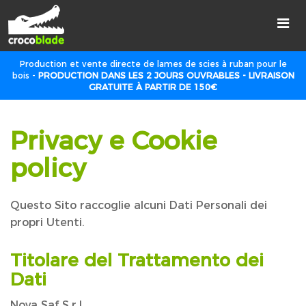
Production et vente directe de lames de scies à ruban pour le
bois -
PRODUCTION DANS LES 2 JOURS OUVRABLES - LIVRAISON
GRATUITE À PARTIR DE 150€
Privacy e Cookie
policy
Questo Sito raccoglie alcuni Dati Personali dei
propri Utenti.
Titolare del Trattamento dei
Dati
Nova Saf S.r.l.