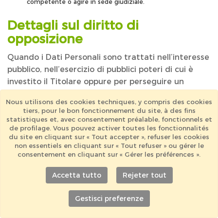
competente o agire in sede giudiziale.
Dettagli sul diritto di
opposizione
Quando i Dati Personali sono trattati nell’interesse
pubblico, nell’esercizio di pubblici poteri di cui è
investito il Titolare oppure per perseguire un
interesse legittimo del Titolare, gli Utenti hanno
Nous utilisons des cookies techniques, y compris des cookies
diritto ad opporsi al trattamento per motivi
tiers, pour le bon fonctionnement du site, à des fins
connessi alla loro situazione particolare.
statistiques et, avec consentement préalable, fonctionnels et
de profilage. Vous pouvez activer toutes les fonctionnalités
du site en cliquant sur « Tout accepter », refuser les cookies
Si fa presente agli Utenti che, ove i loro Dati
non essentiels en cliquant sur « Tout refuser » ou gérer le
fossero trattati con finalità di marketing diretto,
consentement en cliquant sur « Gérer les préférences ».
possono opporsi al trattamento senza fornire
alcuna motivazione. Per scoprire se il Titolare
Accetta tutto
Rejeter tout
tratti dati con finalità di marketing diretto gli
Gestisci preferenze
Utenti possono fare riferimento alle rispettive
sezioni di questo documento.